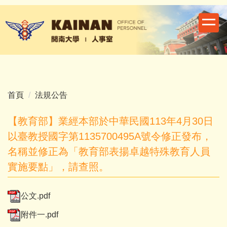
跳
到
主
要
內
容
區
首頁
法規公告
【教育部】業經本部於中華民國113年4月30日
以臺教授國字第1135700495A號令修正發布，
名稱並修正為「教育部表揚卓越特殊教育人員
實施要點」，請查照。
公文.pdf
附件一.pdf