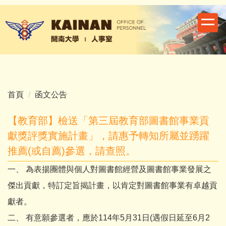
跳
到
主
要
內
容
區
首頁
函文公告
【教育部】檢送「第三屆教育部圖書館事業貢
獻獎評獎實施計畫」，請惠予轉知所屬並踴躍
推薦(或自薦)參選，請查照。
一、 為表揚團體與個人對圖書館經營及圖書館事業發展之
傑出貢獻，特訂定旨揭計畫，以肯定對圖書館事業有卓越貢
獻者。
二、 有意願參選者，應於114年5月31日(遇假日延至6月2